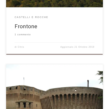
CASTELLI E ROCCHE
Frontone
1 commento
di
Chris
Aggiornato
21 Ottobre 2019
Adagiato su un panoramico colle posto a cavallo tra le vallate
dei fiumi Metauro e Cesano, con ampie visuali che spaziano
dall’appennino alla costa, Mondavio si erge maestoso con il
suo indubbio fascino rinascimentale, dominando il circondario
dall’alto delle sue torri, tra cui spicca la meravigliosa Rocca
Roveresca, e dei […]