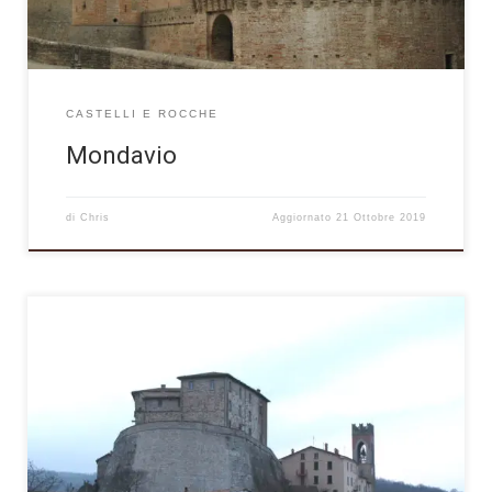
CASTELLI E ROCCHE
Mondavio
di
Chris
Aggiornato
21 Ottobre 2019
Abbarbicato su di un imponente sperone roccioso, Monte
Cerignone è un piccolo borgo di origini quattrocentesche che
conserva ancora intatta la struttura urbanistica originale, con
stretti vicoli lastricati che si inerpicano fino alla sommità del
costone di tufo, su cui si erge la maestosa sagoma della
Rocca Feltresca, simbolo del […]