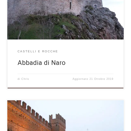
angolo remoto del comune di Cagli, circondata da una serie di
alte colline che sembrano quasi nascondere e proteggere
l’abitato da ogni tipo di intrusione esterna.Su una di queste […]
CASTELLI E ROCCHE
Abbadia di Naro
di
Chris
Aggiornato
21 Ottobre 2019
Grazie alla sua splendida posizione su di un colle posto a
confine tra Romagna e Marche, con vista mozzafiato sia sulla