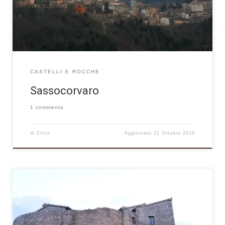
ogni punto del paese, splendidi scorci panoramici. La struttura
del borgo si […]
CASTELLI E ROCCHE
Sassocorvaro
1 commento
di
Chris
Aggiornato
21 Ottobre 2019
Posta sulla strada provinciale che conduce da Acqualagna ad
Apecchio, la piccola frazione di Abbadia di Naro si trova in un