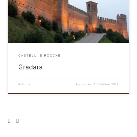
riviera romagnola che si perde all’orizzonte verso nord-ovest
sia sulle colline marchigiane circondate dalle alture
appenniniche dall’altro lato, e soprattutto al suo castello
medievale perfettamente conservato e carico di […]
CASTELLI E ROCCHE
Gradara
di
Chris
Aggiornato
21 Ottobre 2019