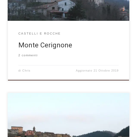
CASTELLI E ROCCHE
Monte Cerignone
2 commenti
di
Chris
Aggiornato
21 Ottobre 2019
Sassocorvaro è un antico borgo, le cui origini risalgono al
periodo medievale, posizionato su di un colle che domina la
sottostante vallata del Foglia, proprio sopra il lago artificiale di
Mercatale del quale si possono ammirare, praticamente da