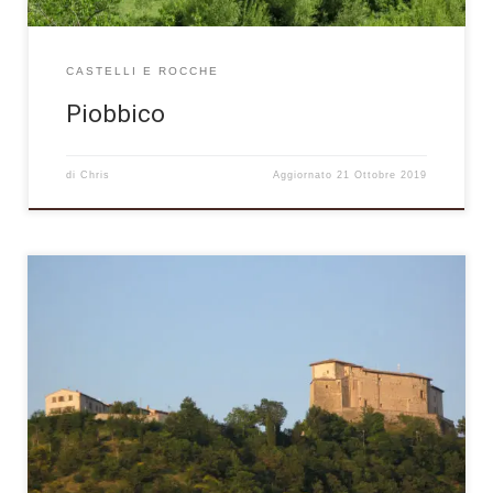
CASTELLI E ROCCHE
Piobbico
di
Chris
Aggiornato
21 Ottobre 2019
Situato in una accogliente vallata ai piedi dell’imponente
massiccio del Monte Catria, il borgo di Frontone, il cui territorio
è denominato “La piccola Svizzera delle Marche” per la
salubrità del luogo e le miti temperature, rappresenta una meta
ideale per una vacanza all’insegna del connubio tra natura,
storia e cultura.Arrivando […]