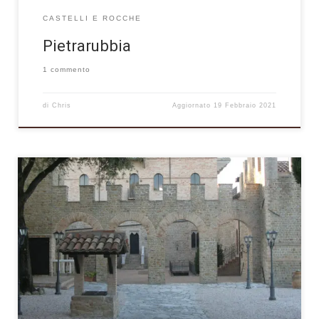
CASTELLI E ROCCHE
Pietrarubbia
1 commento
di
Chris
Aggiornato
19 Febbraio 2021
Il suggestivo borgo di Tavoleto è situato sulla cima di una erta
collina all’interno della media valle del Foglia tra Marche e
Romagna; si ritiene che i primi insediamenti risalgano al
periodo bizantino (VII- VIII sec.) e il suo nome derivi dal termine
latino Tabuletum, che indicava il luogo dove […]