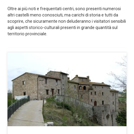
Oltre ai più noti e frequentati centri, sono presenti numerosi
altri castelli meno conosciuti, ma carichi di storia e tutti da
scoprire, che sicuramente non deluderanno i visitatori sensibili
agli aspetti storico-culturali presenti in grande quantità sul
territorio provinciale.
Belforte all’Isauro è un caratteristico borgo situato al confine
con la Toscana (la provincia di Arezzo è a soli 300 mt) posto
su un’altura rocciosa tra i torrenti Isauro e Fossato, prima che
questi confluiscano nel fiume Foglia. Molto suggestivo è il
panorama che lo circonda: principalmente spicca la sagoma
[…]