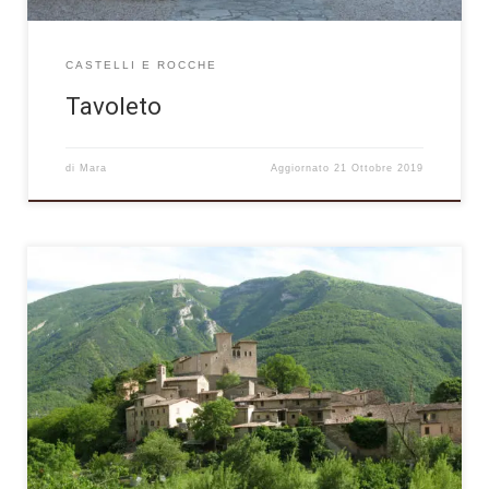
CASTELLI E ROCCHE
Tavoleto
di
Mara
Aggiornato
21 Ottobre 2019
Ubicato in una stretta valle racchiusa dagli aspri versanti dei
monti Nerone e Montiego, l’abitato di Piobbico sorge attorno
alla confluenza tra i torrenti Biscubio e Candigliano, dominato
dalla sagoma del suo elemento architettonico più rilevante, il
Castello Brancaleoni, che sorge al centro del paese su di una
panoramica collinetta. […]