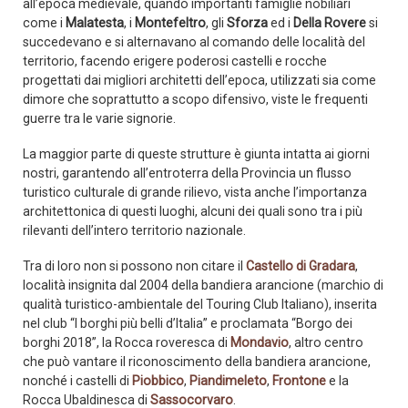
all’epoca medievale, quando importanti famiglie nobiliari
come i
Malatesta
, i
Montefeltro
, gli
Sforza
ed i
Della Rovere
si
succedevano e si alternavano al comando delle località del
territorio, facendo erigere poderosi castelli e rocche
progettati dai migliori architetti dell’epoca, utilizzati sia come
dimore che soprattutto a scopo difensivo, viste le frequenti
guerre tra le varie signorie.
La maggior parte di queste strutture è giunta intatta ai giorni
nostri, garantendo all’entroterra della Provincia un flusso
turistico culturale di grande rilievo, vista anche l’importanza
architettonica di questi luoghi, alcuni dei quali sono tra i più
rilevanti dell’intero territorio nazionale.
Tra di loro non si possono non citare il
Castello di Gradara
,
località insignita dal 2004 della bandiera arancione (marchio di
qualità turistico-ambientale del Touring Club Italiano), inserita
nel club “I borghi più belli d’Italia” e proclamata “Borgo dei
borghi 2018”, la Rocca roveresca di
Mondavio
, altro centro
che può vantare il riconoscimento della bandiera arancione,
nonché i castelli di
Piobbico
,
Piandimeleto
,
Frontone
e la
Rocca Ubaldinesca di
Sassocorvaro
.