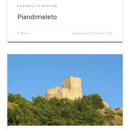
CASTELLI E ROCCHE
Piandimeleto
di
Mara
Aggiornato
21 Ottobre 2019
Arroccato su uno scoglio di pietra che domina la valle del
torrente Apsa, alle pendici meridionali del Monte Carpegna, il
borgo di Pietrarubbia è uno dei più antichi (se non il più antico
in assoluto) dell’intero Montefeltro, con le sue origini che
possono essere datate attorno all’anno 1000 (numerose fonti
[…]