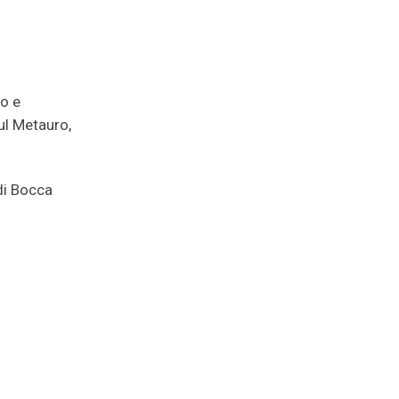
no e
ul Metauro,
di Bocca