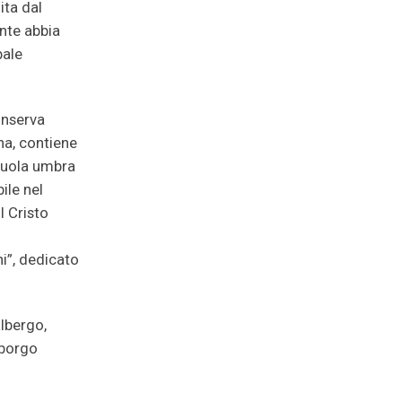
ita dal
nte abbia
pale
onserva
nna, contiene
scuola umbra
ile nel
l Cristo
hi”, dedicato
albergo,
 borgo