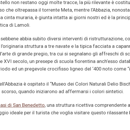
tello non restano oggi molte tracce, la più rilevante è costitu
o che oltrepassa il torrente Meta, mentre l’Abbazia, nonosta
a cinta muraria, è giunta intatta ai giorni nostri ed è la princi
stica di Lamoli.
 sebbene abbia subito diversi interventi di ristrutturazione, c
l’originaria struttura a tre navate e la tipica facciata a capa
’arte di grande pregio, tra cui si segnalano gli affreschi di 
V e XVI secolo, un presepe di scuola fiorentina anch’esso datab
odo ed un pregevole crocifisso ligneo del ‘400 noto come “i
ell’Abbazia è ospitato il “Museo dei Colori Naturali Delio Bisc
olo scorso, quando iniziarono ad affermarsi i colori sintetici.
asi di San Benedetto
, una struttura ricettiva comprendente 
ggio ideale per il turista che voglia visitare questo rilassante