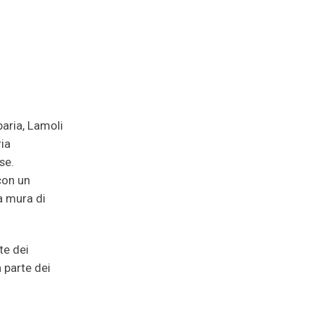
baria, Lamoli
ria
se.
con un
a mura di
te dei
 parte dei