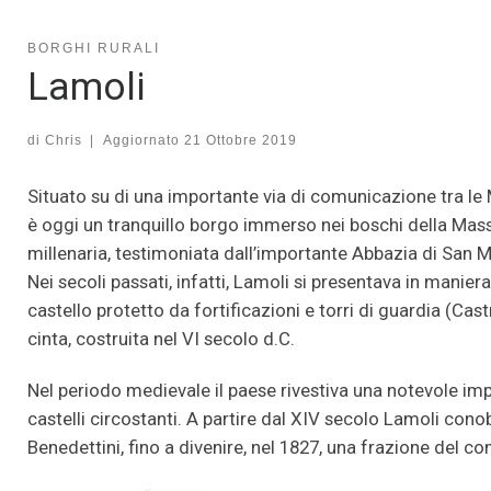
BORGHI RURALI
Lamoli
di
Chris
|
Aggiornato
21 Ottobre 2019
Situato su di una importante via di comunicazione tra le 
è oggi un tranquillo borgo immerso nei boschi della Massa
millenaria, testimoniata dall’importante Abbazia di San M
Nei secoli passati, infatti, Lamoli si presentava in mani
castello protetto da fortificazioni e torri di guardia (C
cinta, costruita nel VI secolo d.C.
Nel periodo medievale il paese rivestiva una notevole imp
castelli circostanti. A partire dal XIV secolo Lamoli cono
Benedettini, fino a divenire, nel 1827, una frazione del c