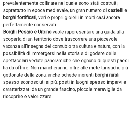
prevalentemente collinare nel quale sono stati costruiti,
soprattutto in epoca medievale, un gran numero di
castelli
e
borghi fortificati
, veri e propri gioielli in molti casi ancora
perfettamente conservati.
Borghi Pesaro e Urbino
vuole rappresentare una guida alla
scoperta di un territorio dove trascorrere una piacevole
vacanza all’insegna del connubio tra cultura e natura, con la
possibilità di immergersi nella storia e di godere delle
spettacolari vedute panoramiche che ognuno di questi paesi
ha da offrire. Non mancheranno, oltre alle mete turistiche più
gettonate della zona, anche schede inerenti
borghi rurali
spesso sconosciuti ai più, posti in luoghi spesso impervi e
caratterizzati da un grande fascino, piccole meraviglie da
riscoprire e valorizzare.